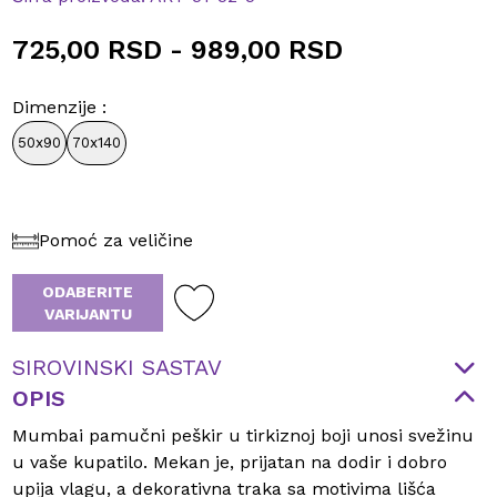
725,00 RSD
-
989,00 RSD
Dimenzije
:
50x90
70x140
Pomoć za veličine
ODABERITE
VARIJANTU
SIROVINSKI SASTAV
OPIS
Mumbai pamučni peškir u tirkiznoj boji unosi svežinu
u vaše kupatilo. Mekan je, prijatan na dodir i dobro
upija vlagu, a dekorativna traka sa motivima lišća