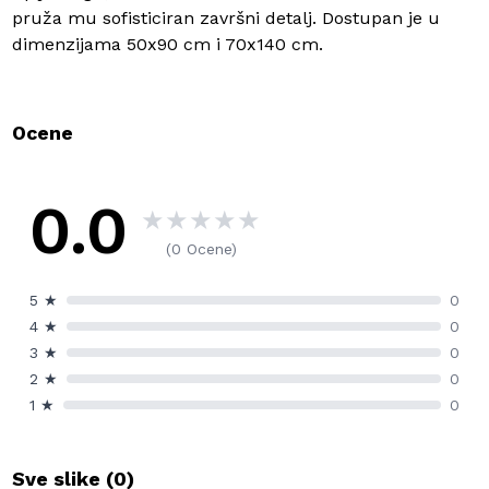
pruža mu sofisticiran završni detalj. Dostupan je u
dimenzijama 50x90 cm i 70x140 cm.
Ocene
0.0
★
★
★
★
★
(0 Ocene)
5
★
0
4
★
0
3
★
0
2
★
0
1
★
0
Sve slike (
0
)