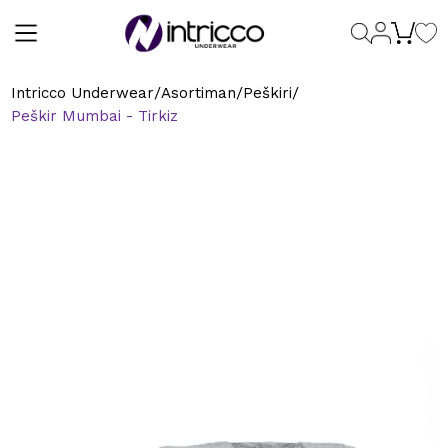
/
/
/
Intricco Underwear
Asortiman
Peškiri
Peškir Mumbai - Tirkiz